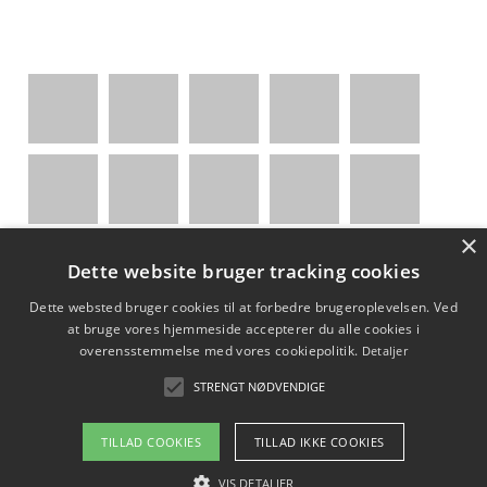
×
Dette website bruger tracking cookies
Indholdsfortegnelse
skjul
Dette websted bruger cookies til at forbedre brugeroplevelsen. Ved
1)
Om fodboldtrøjer-med-tryk.dk
at bruge vores hjemmeside accepterer du alle cookies i
2)
Kontakt
overensstemmelse med vores cookiepolitik.
Detaljer
3)
Vi støtter
STRENGT NØDVENDIGE
TILLAD COOKIES
TILLAD IKKE COOKIES
Copyright 2026 - Pilanto Aps
VIS DETALJER