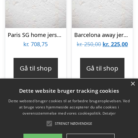
Paris SG home jersey 2023/24 – PSG – mens-L
Barcelona away jersey 2012/13 – DV7-YM | 137-147
Den
De
kr.
708,75
kr.
250,00
kr.
225,00
oprindelige
aktu
pris
pris
Gå til shop
Gå til shop
var:
er:
×
kr. 250,00.
kr. 
Dette website bruger tracking cookies
Dette websted bruger cookies til at forbedre brugeroplevelsen. Ved
at bruge vores hjemmeside accepterer du alle cookies i
Varekategorier
overensstemmelse med vores cookiepolitik.
Detaljer
Produkter
STRENGT NØDVENDIGE