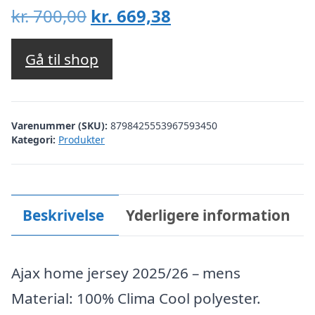
Den
Den
kr.
700,00
kr.
669,38
oprindelige
aktuelle
pris
pris
Gå til shop
var:
er:
kr. 700,00.
kr. 669,38.
Varenummer (SKU):
8798425553967593450
Kategori:
Produkter
Beskrivelse
Yderligere information
Ajax home jersey 2025/26 – mens
Material: 100% Clima Cool polyester.