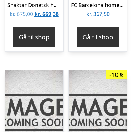
Shaktar Donetsk home jersey 2022/23 – by Puma-M
FC Barcelona home jersey 2012/13 – Thomas 97-M
Den
Den
kr.
675,00
kr.
669,38
kr.
367,50
oprindelige
aktuelle
pris
pris
Gå til shop
Gå til shop
var:
er:
kr. 675,00.
kr. 669,38.
-10%