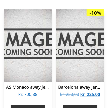
-10%
AS Monaco away jersey 2021/22 – by Kappa-M
Barcelona away jersey 2012/13 – DV7-YM | 137-147
Den
De
kr.
700,88
kr.
250,00
kr.
225,00
oprindelige
aktu