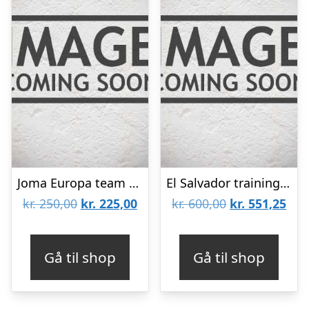
Joma Europa team sport jersey – 10 – CRF-Medium
El Salvador training jersey – adults-L | 44
Den
Den
Den
De
kr.
250,00
kr.
225,00
kr.
600,00
kr.
551,25
oprindelige
aktuelle
oprindelige
aktu
pris
pris
pris
pris
Gå til shop
Gå til shop
var:
er:
var:
er:
kr. 250,00.
kr. 225,00.
kr. 600,00.
kr. 