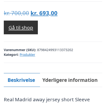
Den
Den
kr.
700,00
kr.
693,00
oprindelige
aktuelle
pris
pris
Gå til shop
var:
er:
kr. 700,00.
kr. 693,00.
Varenummer (SKU):
8798424993113373202
Kategori:
Produkter
Beskrivelse
Yderligere information
Real Madrid away jersey short Sleeve