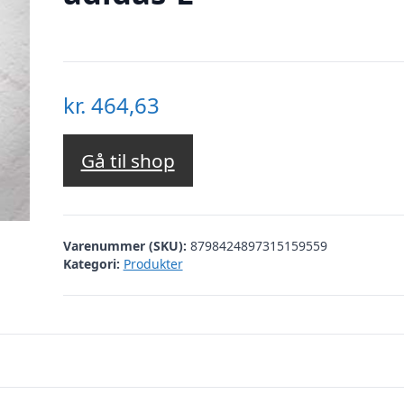
kr.
464,63
Gå til shop
Varenummer (SKU):
8798424897315159559
Kategori:
Produkter