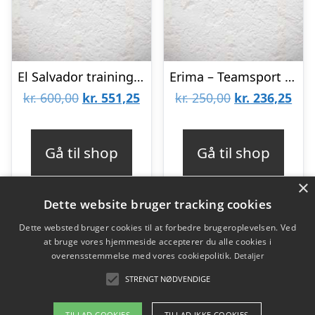
El Salvador training jersey – adults-L | 44
Erima – Teamsport Jersey – Holland style – mens-XL
Den
Den
Den
De
kr.
600,00
kr.
551,25
kr.
250,00
kr.
236,25
oprindelige
aktuelle
oprindelige
aktu
pris
pris
pris
pris
Gå til shop
Gå til shop
var:
er:
var:
er:
×
kr. 600,00.
kr. 551,25.
kr. 250,00.
kr. 
Dette website bruger tracking cookies
Dette websted bruger cookies til at forbedre brugeroplevelsen. Ved
at bruge vores hjemmeside accepterer du alle cookies i
Varekategorier
overensstemmelse med vores cookiepolitik.
Detaljer
Produkter
STRENGT NØDVENDIGE
TILLAD COOKIES
TILLAD IKKE COOKIES