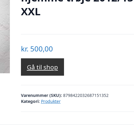
XXL
kr.
500,00
Gå til shop
Varenummer (SKU):
8798422032687151352
Kategori:
Produkter