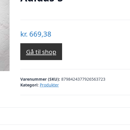
kr.
669,38
Gå til shop
Varenummer (SKU):
8798424377926563723
Kategori:
Produkter