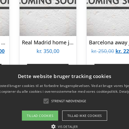
Joma Europa team sport jersey – 10 – CRF-Medium
Real Madrid home jersey – Dahl 93-M
Den
Den
00
kr.
350,00
kr.
250,00
kr.
22
lige
aktuelle
oprin
pris
pris
Gå til shop
Gå til sho
Dette website bruger tracking cookies
er:
var:
sted bruger cookies til at forbedre brugeroplevelsen. Ved at bruge vores 
00.
kr. 225,00.
kr. 25
ccepterer du alle cookies i overensstemmelse med vores cookiepolitik.
Detalj
STRENGT NØDVENDIGE
TILLAD COOKIES
TILLAD IKKE COOKIES
VIS DETALJER