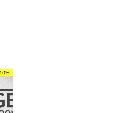
.
-10%