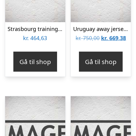
Strasbourg training jersey 2022/23 – by adidas-L
Uruguay away jersey World Cup 2022 – mens-XL
Den
De
kr.
464,63
kr.
750,00
kr.
669,38
oprindelige
aktu
pris
pris
Gå til shop
Gå til shop
var:
er:
kr. 750,00.
kr. 