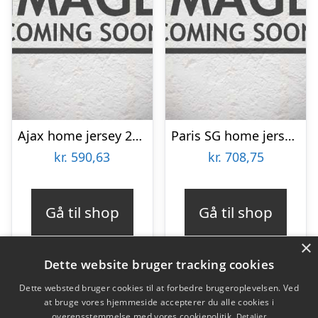
Ajax home jersey 2023/24 – youth-164
Paris SG home jersey 2023/24 – PSG – mens-L
kr.
590,63
kr.
708,75
Gå til shop
Gå til shop
×
Dette website bruger tracking cookies
Dette websted bruger cookies til at forbedre brugeroplevelsen. Ved
at bruge vores hjemmeside accepterer du alle cookies i
Varekategorier
overensstemmelse med vores cookiepolitik.
Detaljer