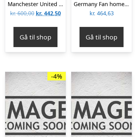
Manchester United home jersey 2010/11 – Nikolajsen 06-L
Germany Fan home jersey 2024/26 – mens-S
Den
Den
kr.
600,00
kr.
442,50
kr.
464,63
oprindelige
aktuelle
pris
pris
Gå til shop
Gå til shop
var:
er:
kr. 600,00.
kr. 442,50.
-4%