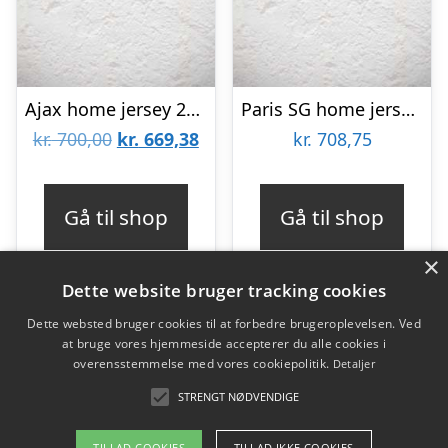
Ajax home jersey 2025/26 – mens-L
Paris SG home jersey 2023/24 – PSG – mens-L
Den
Den
kr.
700,00
kr.
669,38
kr.
708,75
oprindelige
aktuelle
pris
pris
Gå til shop
Gå til shop
var:
er:
×
kr. 700,00.
kr. 669,38.
Dette website bruger tracking cookies
Dette websted bruger cookies til at forbedre brugeroplevelsen. Ved
at bruge vores hjemmeside accepterer du alle cookies i
Varekategorier
overensstemmelse med vores cookiepolitik.
Detaljer
Produkter
STRENGT NØDVENDIGE
TILLAD COOKIES
TILLAD IKKE COOKIES