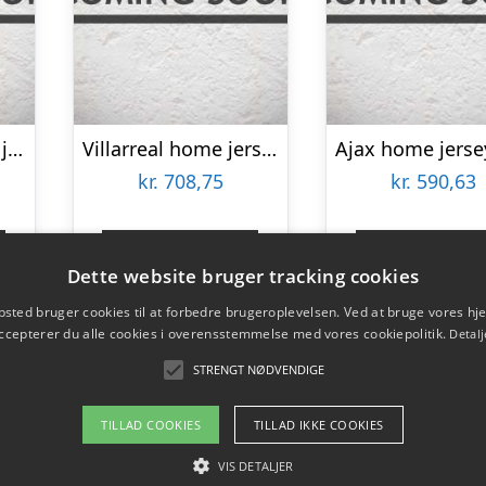
Real Madrid home jersey – Dahl 93-M
Villarreal home jersey 2022/23 – mens-Large
kr.
708,75
kr.
590,63
Gå til shop
Gå til sho
Dette website bruger tracking cookies
sted bruger cookies til at forbedre brugeroplevelsen. Ved at bruge vores 
ccepterer du alle cookies i overensstemmelse med vores cookiepolitik.
Detalj
STRENGT NØDVENDIGE
TILLAD COOKIES
TILLAD IKKE COOKIES
VIS DETALJER