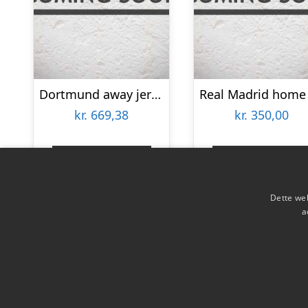
Dortmund away jersey 2022/23 – mens-XL
kr.
669,38
kr.
350,00
Gå til shop
Gå til shop
Dette web
a
Copyright 2026 - Pilanto Aps