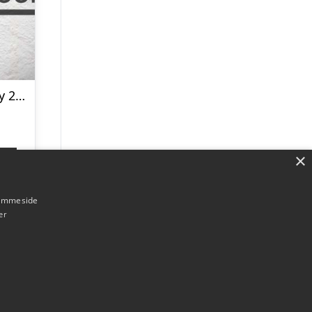
Ajax home jersey 2023/24 – youth-164
×
p
hjemmeside
er
Forside
Om / kontakt
Blog
Betingelser