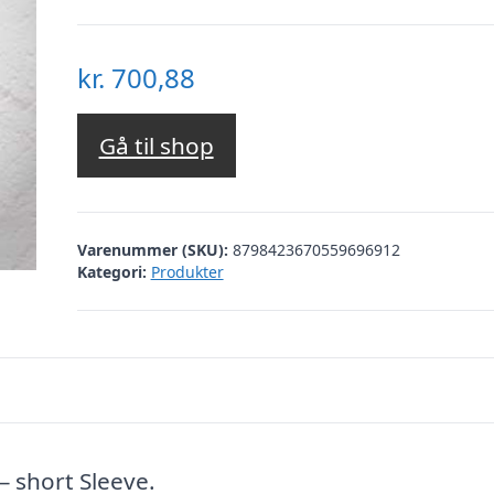
kr.
700,88
Gå til shop
Varenummer (SKU):
8798423670559696912
Kategori:
Produkter
 short Sleeve.