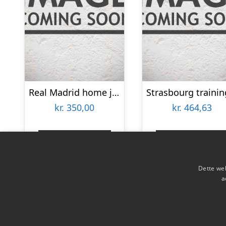
Real Madrid home jersey – Dahl 93-M
kr.
350,00
kr.
464,63
Gå til shop
Gå til shop
Dette web
a