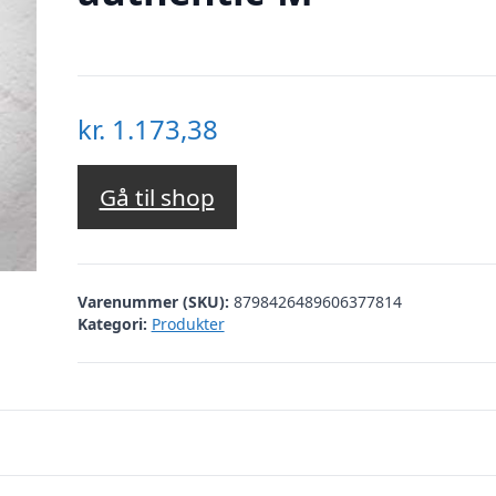
kr.
1.173,38
Gå til shop
Varenummer (SKU):
8798426489606377814
Kategori:
Produkter