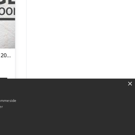
Italien ude trøje 2010/12 – børn-164 | YXL
×
p
hjemmeside
er