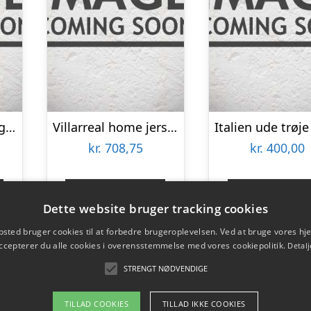
Strasbourg training jersey 2022/23 – by adidas-L
Villarreal home jersey 2022/23 – mens-Large
kr.
708,75
kr.
400,00
Gå til shop
Gå til sho
Dette website bruger tracking cookies
sted bruger cookies til at forbedre brugeroplevelsen. Ved at bruge vores 
ccepterer du alle cookies i overensstemmelse med vores cookiepolitik.
Detalj
STRENGT NØDVENDIGE
TILLAD COOKIES
TILLAD IKKE COOKIES