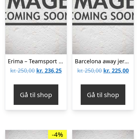
Erima – Teamsport Jersey – Holland style – mens-XL
Barcelona away jersey 2012/13 – DV7-YM | 137-147
Den
Den
Den
De
kr.
250,00
kr.
236,25
kr.
250,00
kr.
225,00
oprindelige
aktuelle
oprindelige
aktu
pris
pris
pris
pris
Gå til shop
Gå til shop
var:
er:
var:
er:
kr. 250,00.
kr. 236,25.
kr. 250,00.
kr. 
-4%