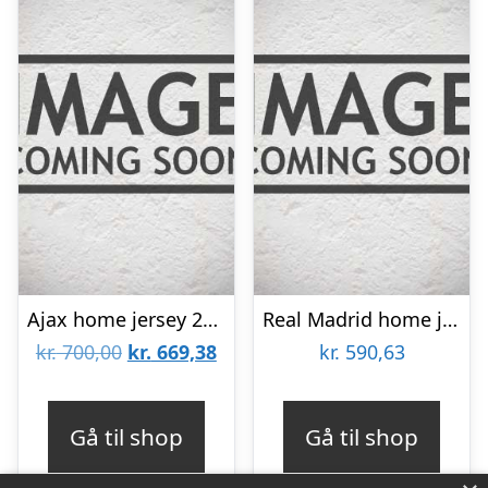
Ajax home jersey 2025/26 – mens-L
Real Madrid home jersey 2025/26 – youth-140
Den
Den
kr.
700,00
kr.
669,38
kr.
590,63
oprindelige
aktuelle
pris
pris
Gå til shop
Gå til shop
var:
er: