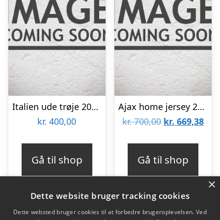
Italien ude trøje 2010/12 – børn-164 | YXL
Ajax home jersey 2025/26 – mens-L
Den
De
kr.
400,00
kr.
700,00
kr.
669,38
oprindelige
aktu
pris
pris
Gå til shop
Gå til shop
var:
er:
×
kr. 700,00.
kr. 
Dette website bruger tracking cookies
Dette websted bruger cookies til at forbedre brugeroplevelsen. Ved