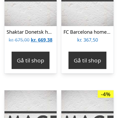
Shaktar Donetsk home jersey 2022/23 – by Puma-M
FC Barcelona home jersey 2012/13 – Thomas 97-M
Den
Den
kr.
675,00
kr.
669,38
kr.
367,50
oprindelige
aktuelle
pris
pris
Gå til shop
Gå til shop
var:
er:
kr. 675,00.
kr. 669,38.
-4%